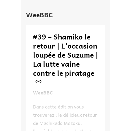
WeeBBC
–
#39 – Shamiko le
retour | L’occasion
loupée de Suzume |
La lutte vaine
contre le piratage
WeeBBC
Dans cette édition vous
trouverez : le délicieux retour
de Machikado Mazoku,
l’agréable victoire de Skip to