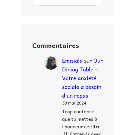
e
c
h
e
r
Commentaires
c
h
Emisiala
sur
Our
e
Dining Table –
r
Votre anxiété
sociale a besoin
d’un repas
30 mai 2024
Trop contente
que tu mettes à
l’honneur ce titre
!!! J’attends avec