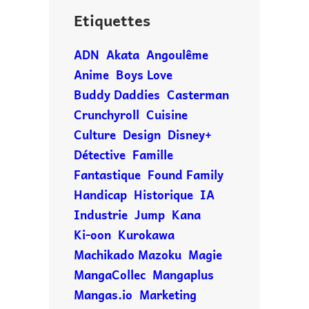
Etiquettes
ADN
Akata
Angoulême
Anime
Boys Love
Buddy Daddies
Casterman
Crunchyroll
Cuisine
Culture
Design
Disney+
Détective
Famille
Fantastique
Found Family
Handicap
Historique
IA
Industrie
Jump
Kana
Ki-oon
Kurokawa
Machikado Mazoku
Magie
MangaCollec
Mangaplus
Mangas.io
Marketing