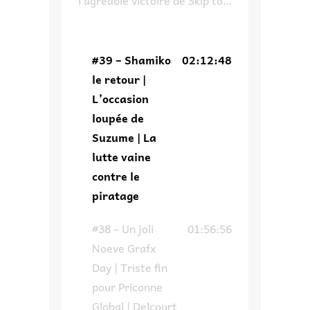
Loafer à son propre concours,
pourquoi on ne
recommandera pas un des
#39 – Shamiko
02:12:48
invités de Japan Expo,
le retour |
comment Suzume aurait pu
L’occasion
avoir une autre tournure et
loupée de
enfin on parle du piratage ce
Suzume | La
fléau de l’industrie qui fait
lutte vaine
dire un […]
contre le
piratage
#38 – Un joli
01:56:56
Noeve Grafx
Day | Triste fin
pour Priconne
Global | Delcourt