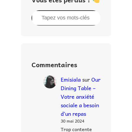
R
e
c
h
e
r
Commentaires
c
h
Emisiala
sur
Our
e
Dining Table –
r
Votre anxiété
sociale a besoin
d’un repas
30 mai 2024
Trop contente