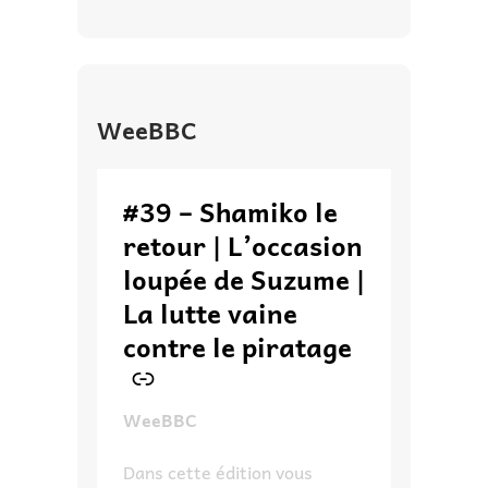
WeeBBC
–
#39 – Shamiko le
retour | L’occasion
loupée de Suzume |
La lutte vaine
contre le piratage
WeeBBC
Dans cette édition vous