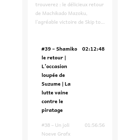
trouverez : le délicieux retour
de Machikado Mazoku,
l’agréable victoire de Skip to
Loafer à son propre concours,
pourquoi on ne
recommandera pas un des
#39 – Shamiko
02:12:48
invités de Japan Expo,
le retour |
comment Suzume aurait pu
L’occasion
avoir une autre tournure et
loupée de
enfin on parle du piratage ce
Suzume | La
fléau de l’industrie qui fait
lutte vaine
dire un […]
contre le
piratage
#38 – Un joli
01:56:56
Noeve Grafx