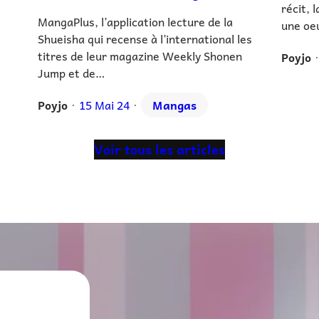
récit, 
MangaPlus, l’application lecture de la
une oe
Shueisha qui recense à l’international les
titres de leur magazine Weekly Shonen
Poyjo
•
Jump et de…
Poyjo
15 Mai 24
Mangas
•
•
Voir tous les articles