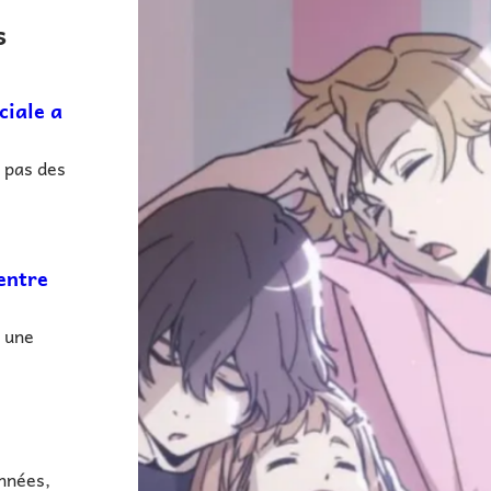
s
ciale a
 pas des
entre
e une
nnées,