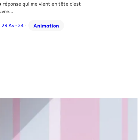
la réponse qui me vient en tête c’est
uvre…
29 Avr 24
Animation
•