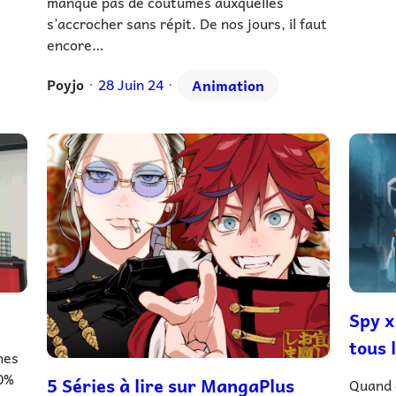
manque pas de coutumes auxquelles
s’accrocher sans répit. De nos jours, il faut
encore…
Poyjo
28 Juin 24
Animation
•
•
Spy x
tous 
hes
80%
5 Séries à lire sur MangaPlus
Quand 