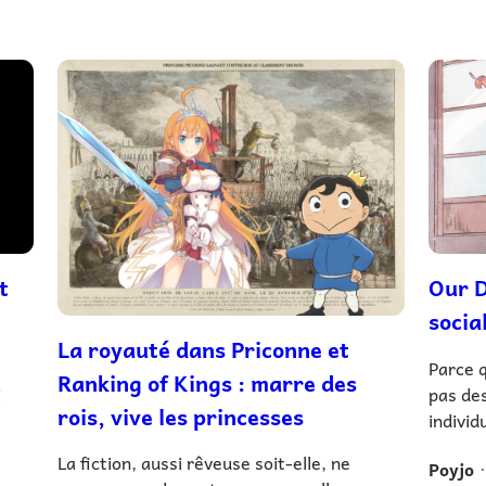
t
Our D
socia
La royauté dans Priconne et
Parce 
Ranking of Kings : marre des
i
pas des
rois, vive les princesses
individ
La fiction, aussi rêveuse soit-elle, ne
Poyjo
•