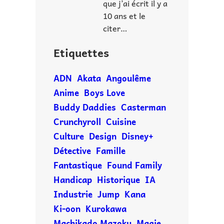
que j’ai écrit il y a
10 ans et le
citer…
Etiquettes
ADN
Akata
Angoulême
Anime
Boys Love
Buddy Daddies
Casterman
Crunchyroll
Cuisine
Culture
Design
Disney+
Détective
Famille
Fantastique
Found Family
Handicap
Historique
IA
Industrie
Jump
Kana
Ki-oon
Kurokawa
Machikado Mazoku
Magie