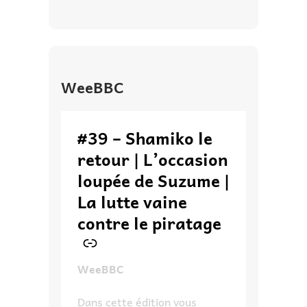
WeeBBC
–
#39 – Shamiko le
retour | L’occasion
loupée de Suzume |
La lutte vaine
contre le piratage
WeeBBC
Dans cette édition vous