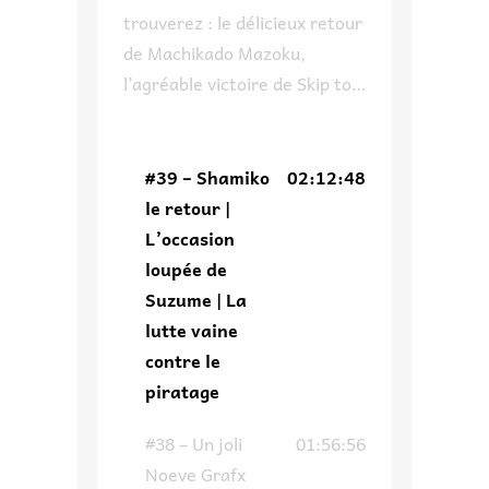
trouverez : le délicieux retour
de Machikado Mazoku,
l’agréable victoire de Skip to
Loafer à son propre concours,
pourquoi on ne
recommandera pas un des
#39 – Shamiko
02:12:48
invités de Japan Expo,
le retour |
comment Suzume aurait pu
L’occasion
avoir une autre tournure et
loupée de
enfin on parle du piratage ce
Suzume | La
fléau de l’industrie qui fait
lutte vaine
dire un […]
contre le
piratage
#38 – Un joli
01:56:56
Noeve Grafx