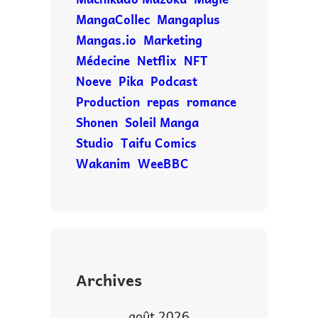
MangaCollec
Mangaplus
Mangas.io
Marketing
Médecine
Netflix
NFT
Noeve
Pika
Podcast
Production
repas
romance
Shonen
Soleil Manga
Studio
Taifu Comics
Wakanim
WeeBBC
Archives
août 2026