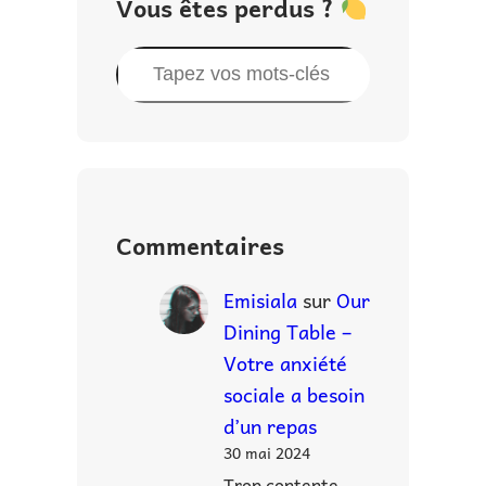
Vous êtes perdus ?
R
e
c
h
e
r
Commentaires
c
h
Emisiala
sur
Our
e
Dining Table –
r
Votre anxiété
sociale a besoin
d’un repas
30 mai 2024
Trop contente