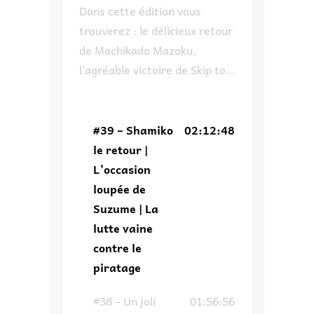
Dans cette édition vous
trouverez : le délicieux retour
de Machikado Mazoku,
l’agréable victoire de Skip to
Loafer à son propre concours,
pourquoi on ne
recommandera pas un des
#39 – Shamiko
02:12:48
invités de Japan Expo,
le retour |
comment Suzume aurait pu
L’occasion
avoir une autre tournure et
loupée de
enfin on parle du piratage ce
Suzume | La
fléau de l’industrie qui fait
lutte vaine
dire un […]
contre le
piratage
#38 – Un joli
01:56:56