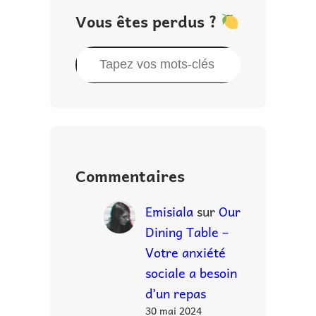
Vous êtes perdus ?
R
e
c
h
e
r
Commentaires
c
h
Emisiala
sur
Our
e
Dining Table –
r
Votre anxiété
sociale a besoin
d’un repas
30 mai 2024