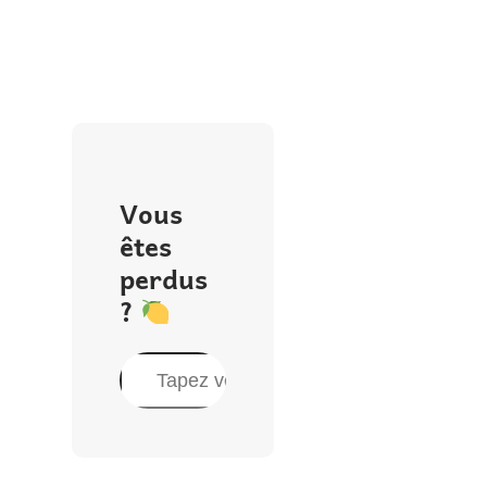
Vous
êtes
perdus
?
R
e
c
h