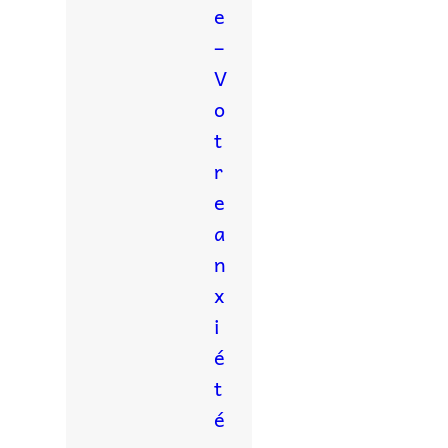
e
–
V
o
t
r
e
a
n
x
i
é
t
é