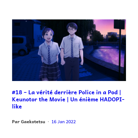
#18 – La vérité derrière Police in a Pod |
Keunotor the Movie | Un énième HADOPI-
like
Par
Gaekotetsu
16 Jan 2022
•