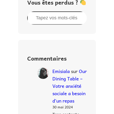
Vous êtes perdus ?
R
e
c
h
e
r
Commentaires
c
h
Emisiala
sur
Our
e
Dining Table –
r
Votre anxiété
sociale a besoin
d’un repas
30 mai 2024