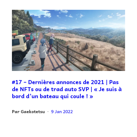
#17 – Dernières annonces de 2021 | Pas
de NFTs ou de trad auto SVP | « Je suis à
bord d’un bateau qui coule ! »
Par
Gaekotetsu
9 Jan 2022
•