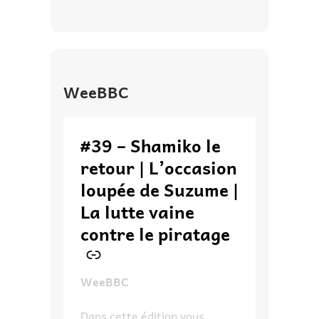
WeeBBC
–
#39 – Shamiko le
retour | L’occasion
loupée de Suzume |
La lutte vaine
contre le piratage
WeeBBC
Dans cette édition vous