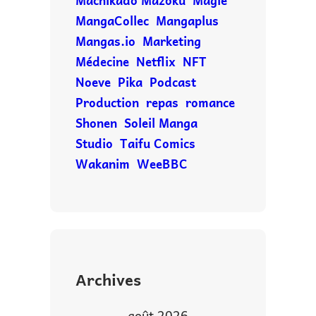
Machikado Mazoku
Magie
MangaCollec
Mangaplus
Mangas.io
Marketing
Médecine
Netflix
NFT
Noeve
Pika
Podcast
Production
repas
romance
Shonen
Soleil Manga
Studio
Taifu Comics
Wakanim
WeeBBC
Archives
août 2026