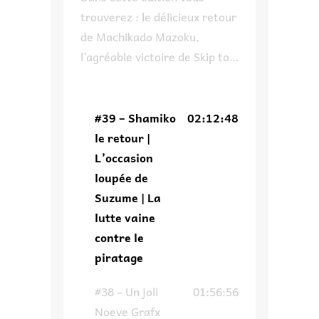
trouverez : le délicieux retour
de Machikado Mazoku,
l’agréable victoire de Skip to
Loafer à son propre concours,
pourquoi on ne
recommandera pas un des
#39 – Shamiko
02:12:48
invités de Japan Expo,
le retour |
comment Suzume aurait pu
L’occasion
avoir une autre tournure et
loupée de
enfin on parle du piratage ce
Suzume | La
fléau de l’industrie qui fait
lutte vaine
dire un […]
contre le
piratage
#38 – Un joli
01:56:56
Noeve Grafx