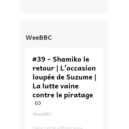
WeeBBC
–
#39 – Shamiko le
retour | L’occasion
loupée de Suzume |
La lutte vaine
contre le piratage
WeeBBC
Dans cette édition vous