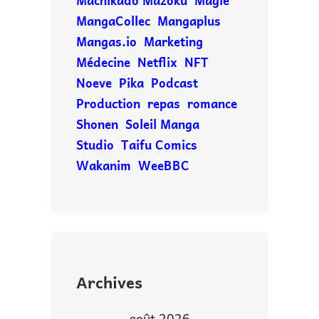
Machikado Mazoku
Magie
MangaCollec
Mangaplus
Mangas.io
Marketing
Médecine
Netflix
NFT
Noeve
Pika
Podcast
Production
repas
romance
Shonen
Soleil Manga
Studio
Taifu Comics
Wakanim
WeeBBC
Archives
août 2026