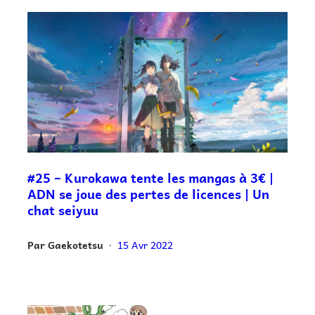
#25 – Kurokawa tente les mangas à 3€ |
ADN se joue des pertes de licences | Un
chat seiyuu
Par
Gaekotetsu
15 Avr 2022
•