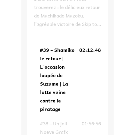
trouverez : le délicieux retour
de Machikado Mazoku,
l’agréable victoire de Skip to
Loafer à son propre concours,
pourquoi on ne
recommandera pas un des
#39 – Shamiko
02:12:48
invités de Japan Expo,
le retour |
comment Suzume aurait pu
L’occasion
avoir une autre tournure et
loupée de
enfin on parle du piratage ce
Suzume | La
fléau de l’industrie qui fait
lutte vaine
dire un […]
contre le
piratage
#38 – Un joli
01:56:56
Noeve Grafx