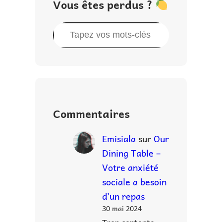
Vous êtes perdus ?
R
e
c
h
e
r
Commentaires
c
h
Emisiala
sur
Our
e
Dining Table –
r
Votre anxiété
sociale a besoin
d’un repas
30 mai 2024