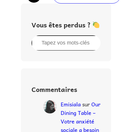
Vous êtes perdus ?
R
e
c
h
e
r
Commentaires
c
h
Emisiala
sur
Our
e
Dining Table –
r
Votre anxiété
sociale a besoin