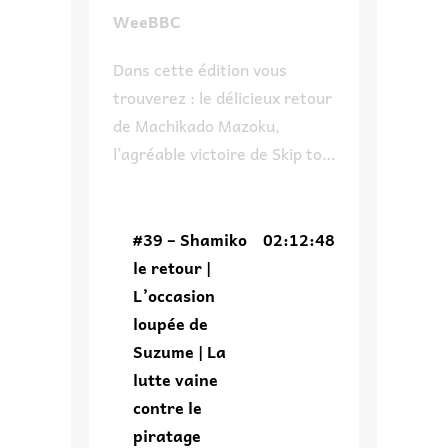
WeeBBC
Dans cette édition vous
trouverez : le délicieux retour
de Machikado Mazoku,
l’agréable victoire de Skip to
Loafer à son propre concours,
pourquoi on ne
recommandera pas un des
#39 – Shamiko
02:12:48
invités de Japan Expo,
le retour |
comment Suzume aurait pu
L’occasion
avoir une autre tournure et
loupée de
enfin on parle du piratage ce
Suzume | La
fléau de l’industrie qui fait
lutte vaine
dire un […]
contre le
piratage