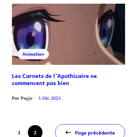
Animation
Les Carnets de l’Apothicaire ne
commencent pas bien
Par
Poyjo
1 Déc 2023
•
1
2
Page précédente