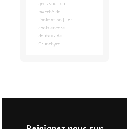
gros sous du
marché de
l’animation | Les
choix encore
douteux de
Crunchyroll
Rejoignez nous sur