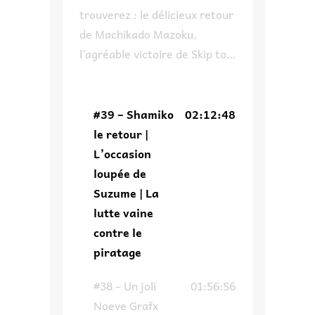
trouverez : le délicieux retour
de Machikado Mazoku,
l’agréable victoire de Skip to
Loafer à son propre concours,
pourquoi on ne
recommandera pas un des
#39 – Shamiko
02:12:48
invités de Japan Expo,
le retour |
comment Suzume aurait pu
L’occasion
avoir une autre tournure et
loupée de
enfin on parle du piratage ce
Suzume | La
fléau de l’industrie qui fait
lutte vaine
dire un […]
contre le
piratage
#38 – Un joli
01:56:56
Noeve Grafx