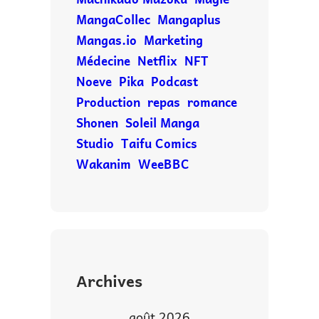
MangaCollec
Mangaplus
Mangas.io
Marketing
Médecine
Netflix
NFT
Noeve
Pika
Podcast
Production
repas
romance
Shonen
Soleil Manga
Studio
Taifu Comics
Wakanim
WeeBBC
Archives
août 2026