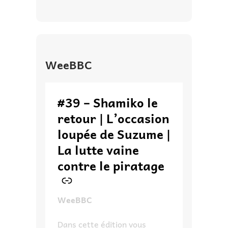
WeeBBC
–
#39 – Shamiko le
retour | L’occasion
loupée de Suzume |
La lutte vaine
contre le piratage
WeeBBC
Dans cette édition vous