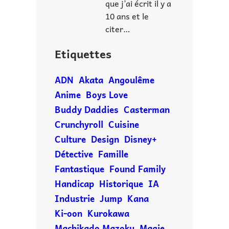
que j’ai écrit il y a
10 ans et le
citer…
Etiquettes
ADN
Akata
Angoulême
Anime
Boys Love
Buddy Daddies
Casterman
Crunchyroll
Cuisine
Culture
Design
Disney+
Détective
Famille
Fantastique
Found Family
Handicap
Historique
IA
Industrie
Jump
Kana
Ki-oon
Kurokawa
Machikado Mazoku
Magie