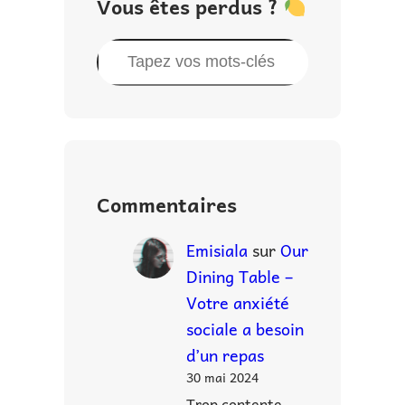
Vous êtes perdus ?
R
e
c
h
e
r
Commentaires
c
h
Emisiala
sur
Our
e
Dining Table –
r
Votre anxiété
sociale a besoin
d’un repas
30 mai 2024
Trop contente