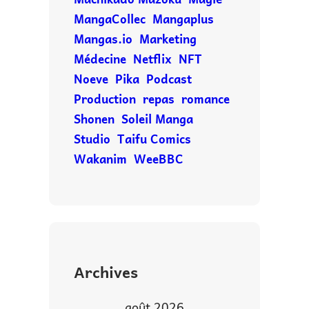
MangaCollec
Mangaplus
Mangas.io
Marketing
Médecine
Netflix
NFT
Noeve
Pika
Podcast
Production
repas
romance
Shonen
Soleil Manga
Studio
Taifu Comics
Wakanim
WeeBBC
Archives
août 2026