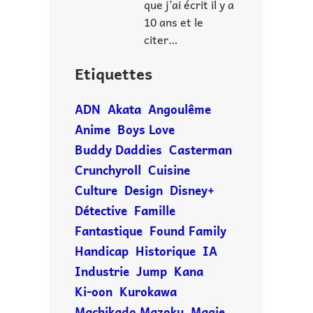
que j’ai écrit il y a
10 ans et le
citer…
Etiquettes
ADN
Akata
Angoulême
Anime
Boys Love
Buddy Daddies
Casterman
Crunchyroll
Cuisine
Culture
Design
Disney+
Détective
Famille
Fantastique
Found Family
Handicap
Historique
IA
Industrie
Jump
Kana
Ki-oon
Kurokawa
Machikado Mazoku
Magie