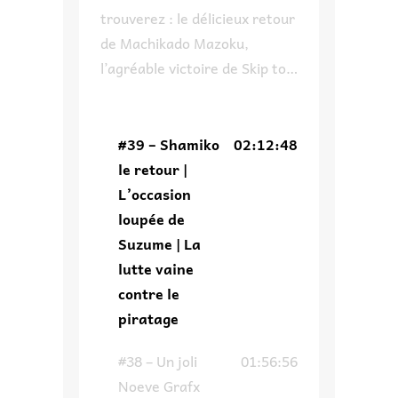
trouverez : le délicieux retour
de Machikado Mazoku,
l’agréable victoire de Skip to
Loafer à son propre concours,
pourquoi on ne
recommandera pas un des
#39 – Shamiko
02:12:48
invités de Japan Expo,
le retour |
comment Suzume aurait pu
L’occasion
avoir une autre tournure et
loupée de
enfin on parle du piratage ce
Suzume | La
fléau de l’industrie qui fait
lutte vaine
dire un […]
contre le
piratage
#38 – Un joli
01:56:56
Noeve Grafx