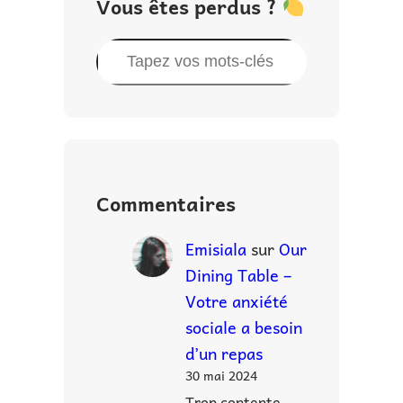
Vous êtes perdus ?
R
e
c
h
e
r
Commentaires
c
h
Emisiala
sur
Our
e
Dining Table –
r
Votre anxiété
sociale a besoin
d’un repas
30 mai 2024
Trop contente