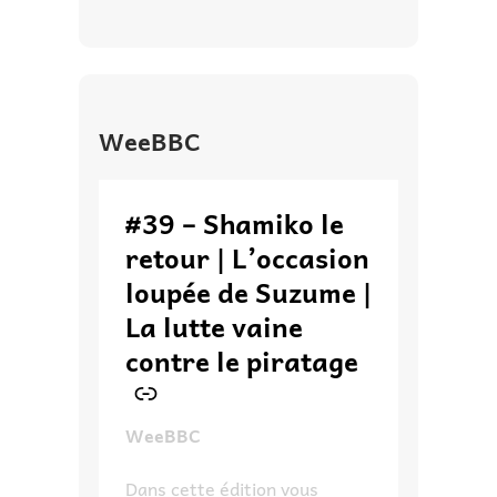
WeeBBC
–
#39 – Shamiko le
retour | L’occasion
loupée de Suzume |
La lutte vaine
contre le piratage
WeeBBC
Dans cette édition vous