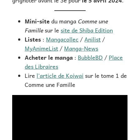
grignoter avant le 3e pour
le 5 avril 2024
.
Mini-site
du manga
Comme une
Famille
sur le
site de Shiba Edition
Listes
:
Mangacollec
/
Anilist
/
MyAnimeList
/
Manga-News
Acheter le manga
:
BubbleBD
/
Place
des Libraires
Lire
l’article de Koiwai
sur le tome 1 de
Comme une Famille