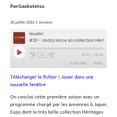
Par
Gaekotetsu
26 juillet 2022
1
minutes
•
WeeBBC
Play
1x
00:00
/
1:59:43
Episode
SUBSCRIBE
SHARE
Télécharger le fichier
|
Jouer dans une
SHARE
Apple Podcasts
Google Podcasts
nouvelle fenêtre
Spotify
LINK
On conclut cette première saison avec un
RSS FEED
EMBED
programme chargé par les annonces à Japan
Expo dont la très belle collection Héritages